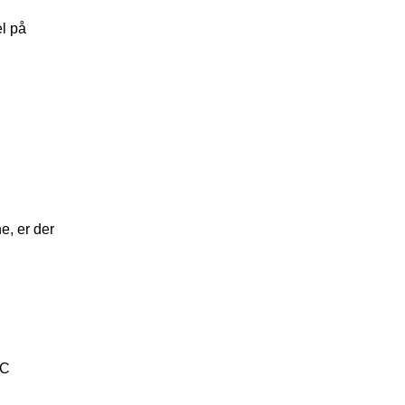
el på
e, er der
FC