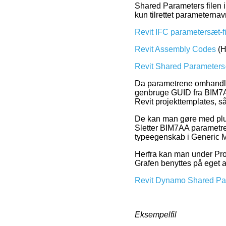
Shared Parameters filen 
kun tilrettet parameterna
Revit IFC parametersæt-fi
Revit Assembly Codes
(H
Revit Shared Parameters-
Da parametrene omhandler 
genbruge GUID fra BIM7A
Revit projekttemplates, så
De kan man gøre med plugi
Sletter BIM7AA parametre
typeegenskab i Generic 
Herfra kan man under Pro
Grafen benyttes på eget a
Revit Dynamo Shared Para
Eksempelfil