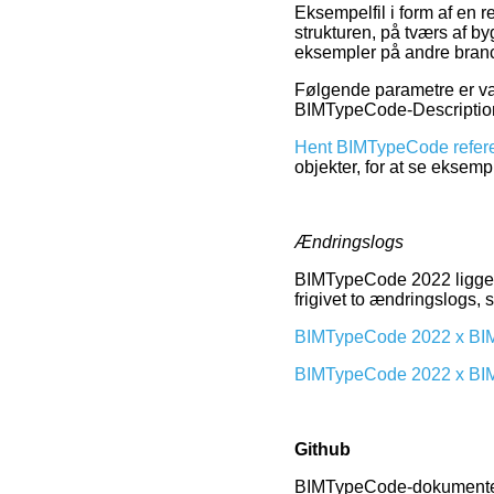
Eksempelfil i form af e
strukturen, på tværs af b
eksempler på andre branch
Følgende parametre er v
BIMTypeCode-Descriptio
Hent BIMTypeCode refer
objekter, for at se eksemp
Ændringslogs
BIMTypeCode 2022 ligger 
frigivet to ændringslogs, 
BIMTypeCode 2022 x BI
BIMTypeCode 2022 x BI
Github
BIMTypeCode-dokumenter