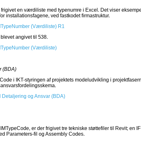
r frigivet en værdiliste med typenumre i Excel. Det viser eksemp
r installationsfagene, ved fastkodet firmastruktur.
TypeNumber (Værdiliste) R1
blevet angivet til 538.
TypeNumber (Værdiliste)
r (BDA)
Code i IKT-styringen af projektets modeludvikling i projektfasern
og ansvarsfordelingsskema.
Detaljering og Ansvar (BDA)
MTypeCode, er der frigivet tre tekniske støttefiler til Revit; en I
red Parameters-fil og Assembly Codes.